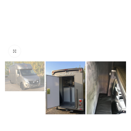
Click to enlarge
Hem
Nya hästlastbilar
Hästlastbilar
Horsetrans