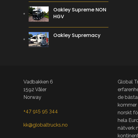
Oakley Supreme NON
HGV
Oakley Supremacy
Vadbakken 6
Global T
1592 Våler
erfarenhe
Norway
de bästa
kommer ti
+47 915 95 344
norskt fö
hela Euro
kk@globaltrucks.no
nätverk 
kontinen