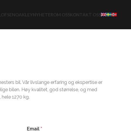
LOFSEN
OAKLEY
NYHETER
OM OSS
KONTAKT OSS
rsetrucks
Horsetrans
1-2 Hester
GT Sport
esters bil. Vår livslange erfaring og ekspertise er
lige bilen. Høy kvalitet, god størrelse, og med
l hele 1270 kg.
Email
*