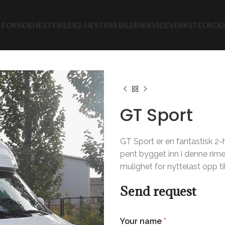
FORSIDE
HESTEBILER
2-HESTERS BILER
SERVICEVERKSTED
ROE
Hjem
Nye hestebiler
Ho
GT Sport
GT Sport er en fantastisk 2-h
pent bygget inn i denne rime
mulighet for nyttelast opp ti
Send request
Your name
*