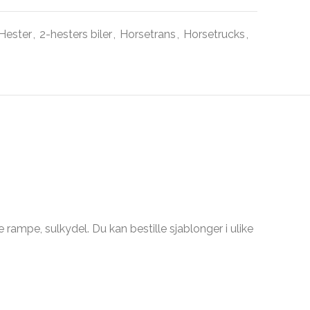
 Hester
,
2-hesters biler
,
Horsetrans
,
Horsetrucks
,
 rampe, sulkydel. Du kan bestille sjablonger i ulike