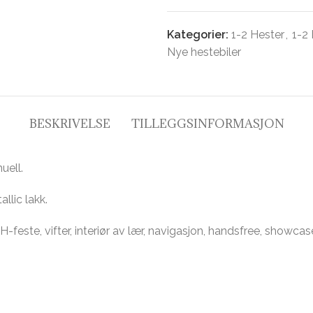
Kategorier:
1-2 Hester
,
1-2
Nye hestebiler
BESKRIVELSE
TILLEGGSINFORMASJON
uell.
llic lakk.
-feste, vifter, interiør av lær, navigasjon, handsfree, showcase