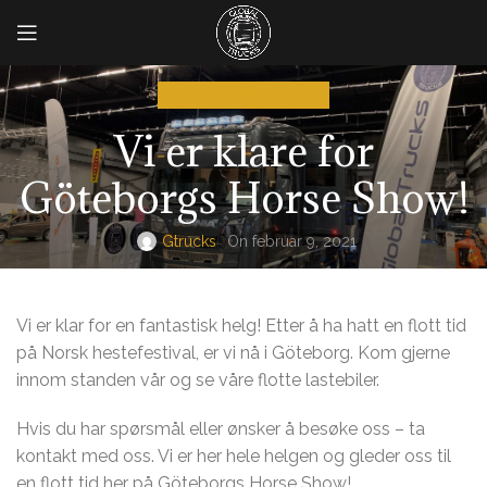
UNCATEGORIZED @NO
Vi er klare for
Göteborgs Horse Show!
Gtrucks
On februar 9, 2021
Vi er klar for en fantastisk helg! Etter å ha hatt en flott tid
på Norsk hestefestival, er vi nå i Göteborg. Kom gjerne
innom standen vår og se våre flotte lastebiler.
Hvis du har spørsmål eller ønsker å besøke oss – ta
kontakt med oss. Vi er her hele helgen og gleder oss til
en flott tid her på Göteborgs Horse Show!